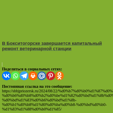
В Бокситогорске завершается капитальный
ремонт ветеринарной станции
Поделиться в социальных сетях:
Постоянная ссылка на это сообщение:
https://sbbjpriozersk.ru/2024/08/22/%d0%b7%d0%b0%d1%87%d0
%d0%b6%d0%b8%d0%b2%d0%be%d1%82%d0%bd%d1%8b%d0%
%d0%bd%d1%83%d0%b6%d0%bd%d1%8b-
%d0%b1%d0%b8%d1%80%d0%ba%d0%b8-%d0%bd%d0%b0-
%d1%83%d1%88%d0%b0%d1%85/