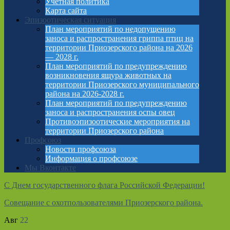
Учетная политика
Карта сайта
Эпизоотическая ситуация
План мероприятий по недопущению
заноса и распространения гриппа птиц на
территории Приозерского района на 2026
— 2028 г.
План мероприятий по предупреждению
возникновения ящура животных на
территории Приозерского муниципального
района на 2026-2028 г.
План мероприятий по предупреждению
заноса и распространения оспы овец
Противоэпизоотические мероприятия на
территории Приозерского района
Профсоюз
Новости профсоюза
Информация о профсоюзе
Мы Вконтакте
С Днем государственного флага Российской Федерации!
Совещание с охотпользователями Приозерского района.
Авг
22