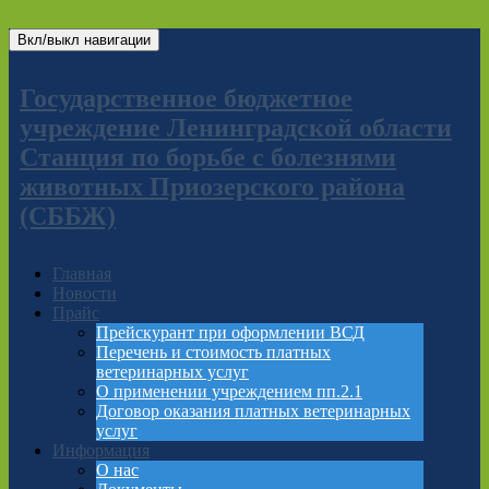
Вкл/выкл навигации
Государственное бюджетное
учреждение Ленинградской области
Станция по борьбе с болезнями
животных Приозерского района
(СББЖ)
Главная
Новости
Прайс
Прейскурант при оформлении ВСД
Перечень и стоимость платных
ветеринарных услуг
О применении учреждением пп.2.1
Договор оказания платных ветеринарных
услуг
Информация
О нас