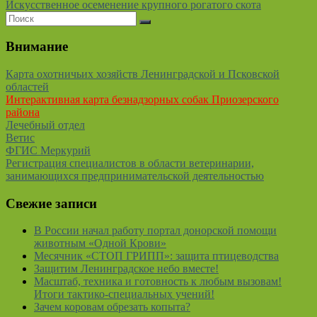
Искусственное осеменение крупного рогатого скота
Внимание
Карта охотничьих хозяйств Ленинградской и Псковской
областей
Интерактивная карта безнадзорных собак Приозерского
района
Лечебный отдел
Ветис
ФГИС Меркурий
Регистрация специалистов в области ветеринарии,
занимающихся предпринимательской деятельностью
Свежие записи
В России начал работу портал донорской помощи
животным «Одной Крови»
Месячник «СТОП ГРИПП»: защита птицеводства
Защитим Ленинградское небо вместе!
Масштаб, техника и готовность к любым вызовам!
Итоги тактико-специальных учений!
Зачем коровам обрезать копыта?