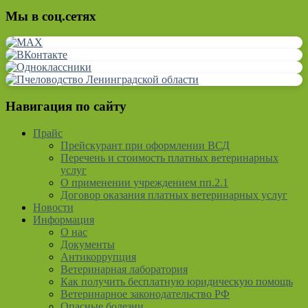
Мы в соц.сетях
Навигация по сайту
Прайс
Прейскурант при оформлении ВСД
Перечень и стоимость платных ветеринарных
услуг
О применении учреждением пп.2.1
Договор оказания платных ветеринарных услуг
Новости
Информация
О нас
Документы
Антикоррупция
Ветеринарная лаборатория
Как получить бесплатную юридическую помощь
Ветеринарное законодательство РФ
Опасные болезни