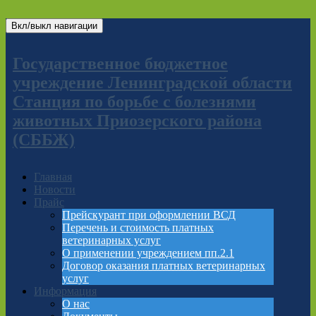
Вкл/выкл навигации
Государственное бюджетное
учреждение Ленинградской области
Станция по борьбе с болезнями
животных Приозерского района
(СББЖ)
Главная
Новости
Прайс
Прейскурант при оформлении ВСД
Перечень и стоимость платных
ветеринарных услуг
О применении учреждением пп.2.1
Договор оказания платных ветеринарных
услуг
Информация
О нас